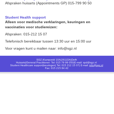
Afspraken huisarts (Appointments GP) 015-799 90 50
Student Health support
Alleen voor medische verklaringen, keuringen en
vaccinaties voor studiereizen:
Afspraken: 015-212 15 07
Telefonisch bereikbaar tussen 13:30 uur en 15:00 uur
Voor vragen kunt u mailen naar: info@sgz.nl
SGZ |Kampveld 10A|2611DA|Delft
Huisarts|General Practitioner: Tel: 015 79 99 050|E-mail: spd@sgz.nl
Student Healthcare support|keuringen| Tel: 015 212 15 07| E-mail:
info@sgz.nl
Fax: 015 215 84 42