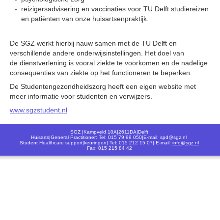
reizigersadvisering en vaccinaties voor TU Delft studiereizen
en patiënten van onze huisartsenpraktijk.
De SGZ werkt hierbij nauw samen met de TU Delft en
verschillende andere onderwijsinstellingen. Het doel van
de dienstverlening is vooral ziekte te voorkomen en de nadelige
consequenties van ziekte op het functioneren te beperken.
De Studentengezondheidszorg heeft een eigen website met
meer informatie voor studenten en verwijzers.
www.sgzstudent.nl
SGZ |Kampveld 10A|2611DA|Delft
Huisarts|General Practitioner: Tel: 015 79 99 050|E-mail: spd@sgz.nl
Student Healthcare support|keuringen| Tel: 015 212 15 07| E-mail:
info@sgz.nl
Fax: 015 215 84 42