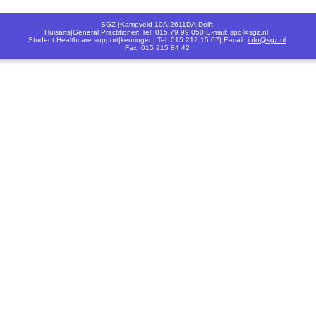
SGZ |Kampveld 10A|2611DA|Delft
Huisarts|General Practitioner: Tel: 015 79 99 050|E-mail: spd@sgz.nl
Student Healthcare support|keuringen| Tel: 015 212 15 07| E-mail:
info@sgz.nl
Fax: 015 215 84 42